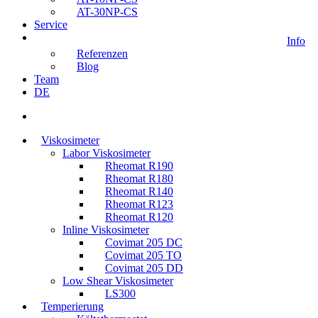
AT-30NP-CS
Service
Info
Referenzen
Blog
Team
DE
s
u
Viskosimeter
c
Labor Viskosimeter
h
Rheomat R190
e
Rheomat R180
n
Rheomat R140
Rheomat R123
Rheomat R120
Inline Viskosimeter
Covimat 205 DC
Covimat 205 TO
Covimat 205 DD
Low Shear Viskosimeter
LS300
Temperierung