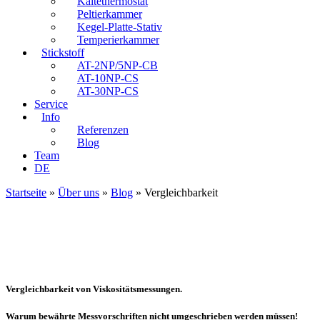
Kältethermostat
Peltierkammer
Kegel-Platte-Stativ
Temperierkammer
Stickstoff
AT-2NP/5NP-CB
AT-10NP-CS
AT-30NP-CS
Service
Info
Referenzen
Blog
Team
DE
Startseite
»
Über uns
»
Blog
»
Vergleichbarkeit
Vergleichbarkeit von Viskositätsmessungen.
Warum bewährte Messvorschriften nicht umgeschrieben werden müssen!