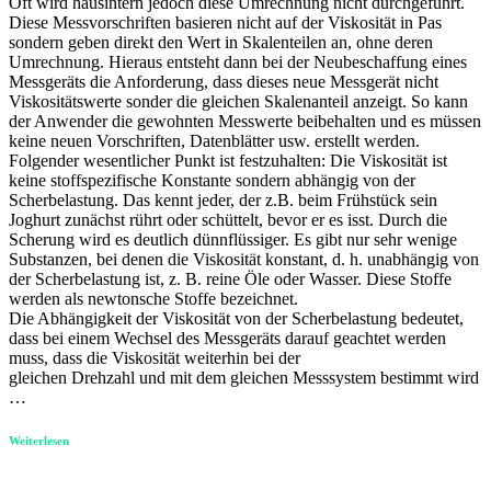
Oft wird hausintern jedoch diese Umrechnung nicht durchgeführt.
Diese Messvorschriften basieren nicht auf der Viskosität in Pas
sondern geben direkt den Wert in Skalenteilen an, ohne deren
Umrechnung. Hieraus entsteht dann bei der Neubeschaffung eines
Messgeräts die Anforderung, dass dieses neue Messgerät nicht
Viskositätswerte sonder die gleichen Skalenanteil anzeigt. So kann
der Anwender die gewohnten Messwerte beibehalten und es müssen
keine neuen Vorschriften, Datenblätter usw. erstellt werden.
Folgender wesentlicher Punkt ist festzuhalten: Die Viskosität ist
keine stoffspezifische Konstante sondern abhängig von der
Scherbelastung. Das kennt jeder, der z.B. beim Frühstück sein
Joghurt zunächst rührt oder schüttelt, bevor er es isst. Durch die
Scherung wird es deutlich dünnflüssiger. Es gibt nur sehr wenige
Substanzen, bei denen die Viskosität konstant, d. h. unabhängig von
der Scherbelastung ist, z. B. reine Öle oder Wasser. Diese Stoffe
werden als newtonsche Stoffe bezeichnet.
Die Abhängigkeit der Viskosität von der Scherbelastung bedeutet,
dass bei einem Wechsel des Messgeräts darauf geachtet werden
muss, dass die Viskosität weiterhin bei der
gleichen Drehzahl und mit dem gleichen Messsystem bestimmt wird
…
Weiterlesen