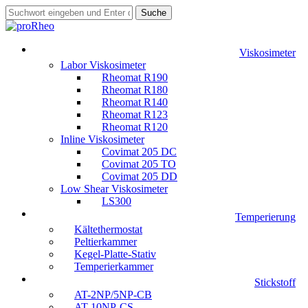
Skip
Suche
to
C
main
l
content
s
M
o
Viskosimeter
u
e
s
Labor Viskosimeter
c
n
e
Rheomat R190
h
u
S
Rheomat R180
e
e
Rheomat R140
n
a
Rheomat R123
r
Rheomat R120
c
Inline Viskosimeter
h
Covimat 205 DC
Covimat 205 TO
Covimat 205 DD
Low Shear Viskosimeter
LS300
Temperierung
Kältethermostat
Peltierkammer
Kegel-Platte-Stativ
Temperierkammer
Stickstoff
AT-2NP/5NP-CB
AT-10NP-CS