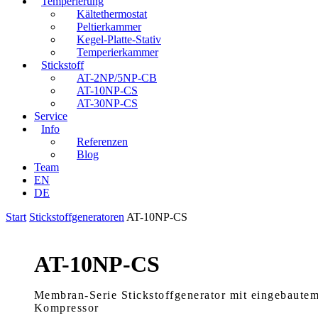
Temperierung
Kältethermostat
Peltierkammer
Kegel-Platte-Stativ
Temperierkammer
Stickstoff
AT-2NP/5NP-CB
AT-10NP-CS
AT-30NP-CS
Service
Info
Referenzen
Blog
Team
EN
DE
Start
Stickstoffgeneratoren
AT-10NP-CS
AT-10NP-CS
Membran-Serie Stickstoffgenerator mit eingebautem,
Kompressor