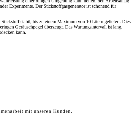
Gewährleistung einer ruhigen Umgebung kann helfen, den Arbeitsalltag
nder Experimente. Der Stickstoffgasgenerator ist schonend für
Stickstoff stabil, bis zu einem Maximum von 10 Litern geliefert. Dies
ringen Geräuschpegel überzeugt. Das Wartungsintervall ist lang,
abdecken kann.
mmenarbeit mit unseren Kunden.