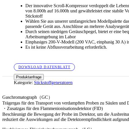
Der innovative Scroll-Kompressor verdoppelt die Leben
von 8.000h auf 16.000h und gewährleistet eine stabile 
Stickstoff
Wählen Sie aus unserer umfangreichen Modellpalette da
passende Gerät aus. Anschlüsse an mehrere Analysegeräte
Durch seinen niedrigen Geräuschpegel, bietet er eine b
Arbeitsumgebung im Labor
Einphasiges 200-V-Modell (200 VAC, einphasig 30 A) ist 
Es ist keine Abflussverarbeitung erforderlich.
DOWNLOAD DATENBLATT
Produktanfrage
Kategorie:
Stickstoffgeneratoren
Gaschromatograph（GC）
Trägergas für den Transport von verdampften Proben zu Säulen und 
・Zusatzgas für den Flammenionisationsdetektor (FID)
Beschleunigt die Bewegung der Probe im Detektor, um die Ausbreitu
reduziert die Auswirkungen auf die Detektorempfindlichkeit aufgrun