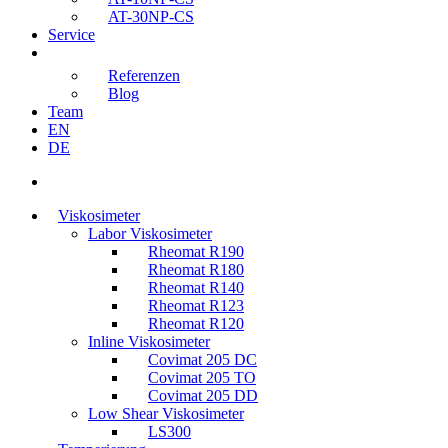
AT-30NP-CS
Service
Referenzen
Blog
Team
EN
DE
s
u
Viskosimeter
c
Labor Viskosimeter
h
Rheomat R190
e
Rheomat R180
n
Rheomat R140
Rheomat R123
Rheomat R120
Inline Viskosimeter
Covimat 205 DC
Covimat 205 TO
Covimat 205 DD
Low Shear Viskosimeter
LS300