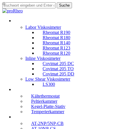
Skip
Suche
to
C
main
l
content
s
M
o
u
e
s
Labor Viskosimeter
c
n
e
Rheomat R190
h
u
S
Rheomat R180
e
e
Rheomat R140
n
a
Rheomat R123
r
Rheomat R120
c
Inline Viskosimeter
h
Covimat 205 DC
Covimat 205 TO
Covimat 205 DD
Low Shear Viskosimeter
LS300
Kältethermostat
Peltierkammer
Kegel-Platte-Stativ
Temperierkammer
AT-2NP/5NP-CB
AT-10NP-CS