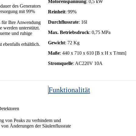
Motorenspannung
: 0,5 kW
sdauer des Generators
Versorgung mit 99%
Reinheit
: 99%
Durchflussrate
: 16l
s für Ihre Anwendung
 werden unterstützt.
Max. Betriebsdruck
: 0,75 MPa
equeme und ruhige
Gewicht
: 72 Kg
ebenfalls erhältlich.
Maße
: 440 x 710 x 610 [B x H x T/mm]
Stromquelle
: AC220V 10A
Funktionalität
Detektoren
ng von Peaks zu verhindern und
d von Änderungen der Säulenflussrate