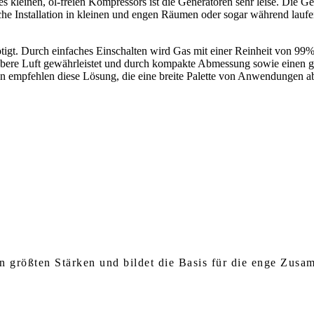
s kleinen, öl-freien Kompressors ist die Generatoren sehr leise. Die 
che Installation in kleinen und engen Räumen oder sogar während laufe
tigt. Durch einfaches Einschalten wird Gas mit einer Reinheit von 99% 
ubere Luft gewährleistet und durch kompakte Abmessung sowie einen ge
äten empfehlen diese Lösung, die eine breite Palette von Anwendungen 
 größten Stärken und bildet die Basis für die enge Zusa