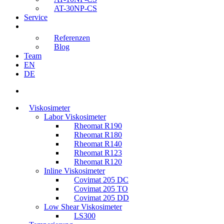
AT-30NP-CS
Service
Referenzen
Blog
Team
EN
DE
s
u
Viskosimeter
c
Labor Viskosimeter
h
Rheomat R190
e
Rheomat R180
n
Rheomat R140
Rheomat R123
Rheomat R120
Inline Viskosimeter
Covimat 205 DC
Covimat 205 TO
Covimat 205 DD
Low Shear Viskosimeter
LS300