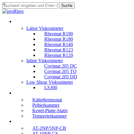
Skip
Suche
to
C
main
l
content
s
M
o
u
e
s
Labor Viskosimeter
c
n
e
Rheomat R190
h
u
S
Rheomat R180
e
e
Rheomat R140
n
a
Rheomat R123
r
Rheomat R120
c
Inline Viskosimeter
h
Covimat 205 DC
Covimat 205 TO
Covimat 205 DD
Low Shear Viskosimeter
LS300
Kältethermostat
Peltierkammer
Kegel-Platte-Stativ
Temperierkammer
AT-2NP/5NP-CB
AT-10NP-CS