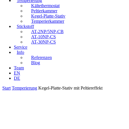
Temperierung
Kältethermostat
Peltierkammer
Kegel-Platte-Stativ
Temperierkammer
Stickstoff
AT-2NP/5NP-CB
AT-10NP-CS
AT-30NP-CS
Service
Info
Referenzen
Blog
Team
EN
DE
Start
Temperierung
Kegel-Platte-Stativ mit Peltiereffekt